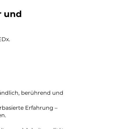
r und
EDx.
ändlich, berührend und
basierte Erfahrung –
en.