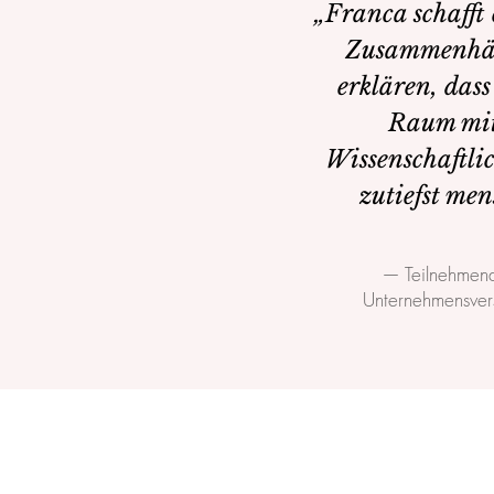
„Franca schafft 
Zusammenhän
erklären, dass
Raum mit
Wissenschaftlic
zutiefst men
— Teilnehmend
Unternehmensver