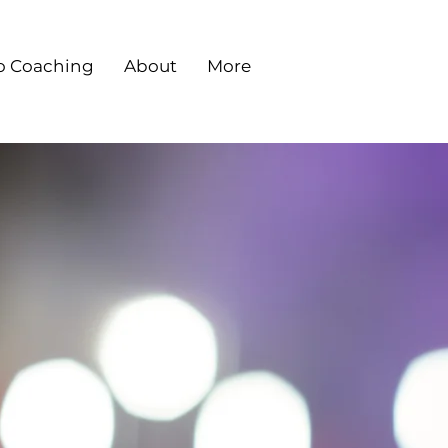
o Coaching
About
More