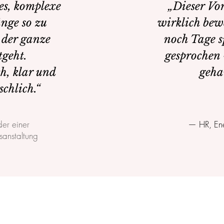
es, komplexe
„Dieser Vo
ge so zu
wirklich bew
 der ganze
noch Tage s
geht.
gesprochen
h, klar und
geha
schlich.“
er einer
— HR, Ene
sanstaltung