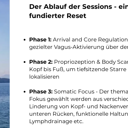
Der Ablauf der Sessions - ei
fundierter Reset
​P
hase 1:
Arrival and Core Regulati
gezielter Vagus-Aktivierung über de
Phase 2:
Propriozeption & Body Sc
Kopf bis Fuß, um tiefsitzende Starr
lokalisieren
Phase 3:
Somatic Focus - Der themat
Fokus gewählt werden aus verschie
Linderung von Kopf- und Nackenv
unteren Rücken, funktionelle Haltu
Lymphdrainage etc.