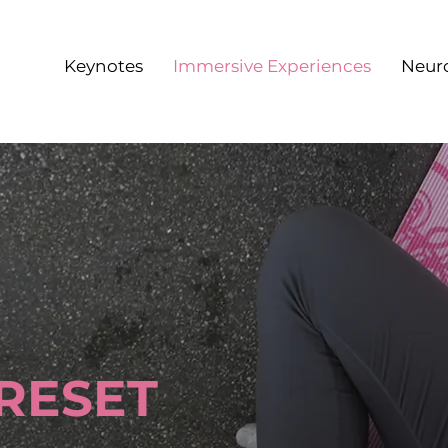
Keynotes
Immersive Experiences
Neur
RESET