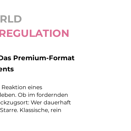
ORLD
 REGULATION
: Das Premium-Format
ents
e Reaktion eines
e leben. Ob im fordernden
ckzugsort: Wer dauerhaft
tarre. Klassische, rein