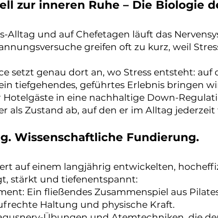
 zur inneren Ruhe – Die Biologie de
s-Alltag und auf Chefetagen läuft das Nerven
nungsversuche greifen oft zu kurz, weil Stress
e setzt genau dort an, wo Stress entsteht: auf 
in tiefgehendes, geführtes Erlebnis bringen w
 Hotelgäste in eine nachhaltige Down-Regulati
 er als Zustand ab, auf den er im Alltag jederzei
g. Wissenschaftliche Fundierung.
rt auf einem langjährig entwickelten, hocheff
, stärkt und tiefenentspannt:
nt: Ein fließendes Zusammenspiel aus Pilate
ufrechte Haltung und physische Kraft.
Vagusnerv-Übungen und Atemtechniken, die dem