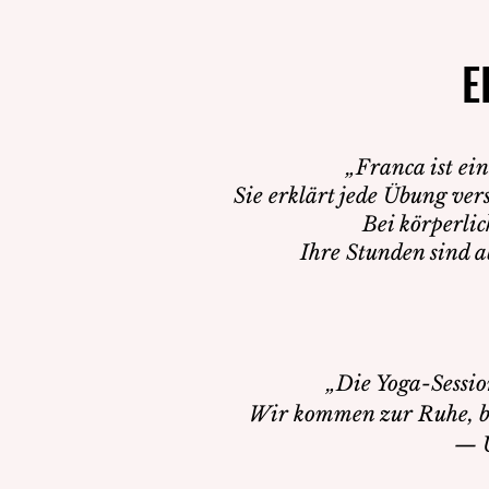
E
E
„Franca ist ei
Sie erklärt jede Übung ver
Bei körperli
Ihre Stunden sind a
„Die Yoga-Sessio
Wir kommen zur Ruhe, be
— U