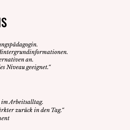
IS
IS
nungspädagogin.
e Hintergrundinformationen.
ernativen an.
es Niveau geeignet.“
im Arbeitsalltag.
kter zurück in den Tag.“
ment