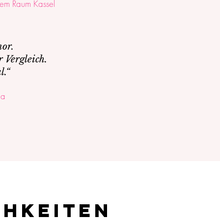
em Raum Kassel
mor.
 Vergleich.
l.“
ga
chkeiten