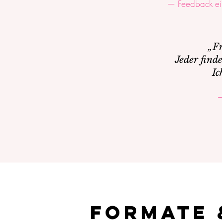
— Feedback ei
„Fr
Jeder find
Ic
—
Formate 