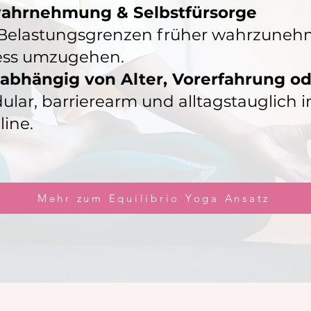
wahrnehmung & Selbstfürsorge
 Belastungsgrenzen früher wahrzune
ess umzugehen.
nabhängig von Alter, Vorerfahrung od
ar, barrierearm und alltagstauglich in
ine.
Mehr zum Equilibrio Yoga Ansatz