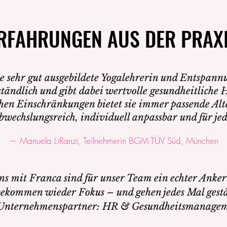
RFAHRUNGEN AUS DER PRAX
RFAHRUNGEN AUS DER PRAX
ne sehr gut ausgebildete Yogalehrerin und Entspan
ständlich und gibt dabei wertvolle gesundheitlich
chen Einschränkungen bietet sie immer passende Alt
bwechslungsreich, individuell anpassbar und für jed
— Manuela LiRanzi, Teilnehmerin BGM TÜV Süd, München
ns mit Franca sind für unser Team ein echter Anker 
kommen wieder Fokus – und gehen jedes Mal gestär
nternehmenspartner: HR & Gesundheitsmanage